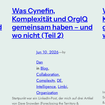
Was Cynefin,
Komplexität und OrgIQ
d
gemeinsam haben – und
wo nicht (Teil 2)
Jun 10, 2026
—
by
Dan
in
Blog
, 
Collaboration
, 
Complexity
, 
DE
, 
Intelligence
, 
Limbi
, 
Organization
I
S
Startpunkt war ein LinkedIn-Post, der mich auf drei Artikel
&
von Dave Snowden (Foreclosing the Territory &