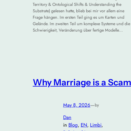
Territory & Ontological Shifts & Understanding the
Substrate) gelesen hatte, blieb bei mir vor allem eine
Frage hängen. Im ersten Teil ging es um Karten und
Gelände. Im zweiten Teil um komplexe Systeme und die
Schwierigkeit, Veränderung über fertige Modelle…
Why Marriage is a Sca
May 8, 2026
—
by
Dan
in
Blog
, 
EN
, 
Limbi
, 