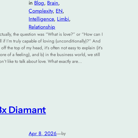
in
Blog
, 
Brain
, 
Complexity
, 
EN
, 
Intelligence
, 
Limbi
, 
Relationship
ctually, the question was “What is love?” or “How can I
ell if I’m truly capable of loving (unconditionally)?” And
) off the top of my head, it’s often not easy to explain (it’s
ore of a feeling), and b) in the business world, we still
on’t like to talk about love. What exactly are…
3x Diamant
Apr 8, 2026
—
by