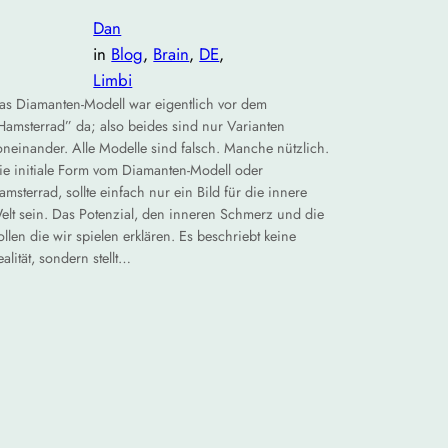
Dan
in
Blog
, 
Brain
, 
DE
, 
Limbi
as Diamanten-Modell war eigentlich vor dem
Hamsterrad” da; also beides sind nur Varianten
oneinander. Alle Modelle sind falsch. Manche nützlich.
ie initiale Form vom Diamanten-Modell oder
amsterrad, sollte einfach nur ein Bild für die innere
elt sein. Das Potenzial, den inneren Schmerz und die
ollen die wir spielen erklären. Es beschriebt keine
ealität, sondern stellt…