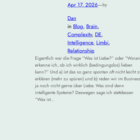
Apr 17, 2026
—
by
Dan
in
Blog
, 
Brain
, 
Complexity
, 
DE
, 
Intelligence
, 
Limbi
, 
Relationship
Eigentlich war die Frage “Was ist Liebe?” oder “Woran
erkenne ich, ob ich wirklich (bedingungslos) lieben
kann?” Und a) ist das so ganz spontan oft nicht leicht z
erklären (mehr zu spüren) und b) reden wir im Busines
ja noch nicht gerne über Liebe. Was sind denn
intelligente Systeme? Deswegen sage ich stattdessen
“Was ist…