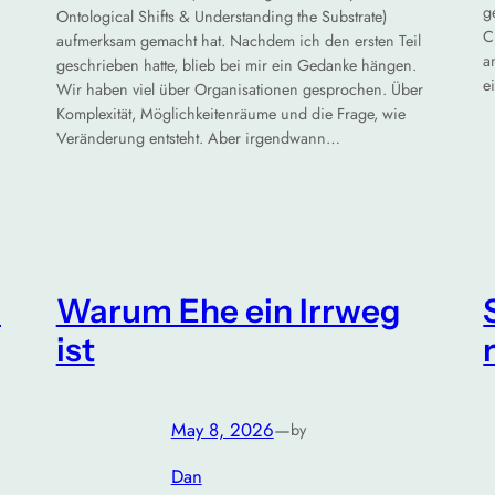
g
Ontological Shifts & Understanding the Substrate)
C
aufmerksam gemacht hat. Nachdem ich den ersten Teil
a
geschrieben hatte, blieb bei mir ein Gedanke hängen.
e
Wir haben viel über Organisationen gesprochen. Über
Komplexität, Möglichkeitenräume und die Frage, wie
Veränderung entsteht. Aber irgendwann…
m
Warum Ehe ein Irrweg
ist
May 8, 2026
—
by
Dan