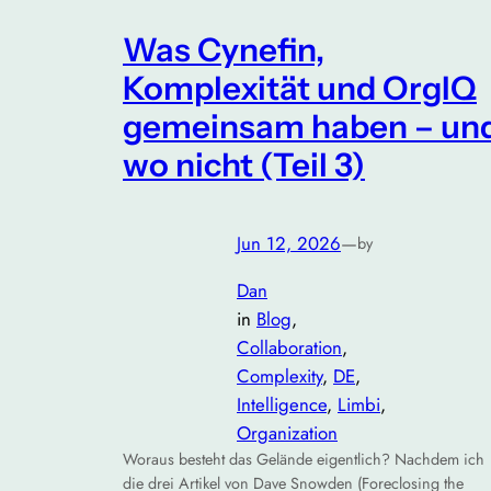
Was Cynefin,
Komplexität und OrgIQ
gemeinsam haben – un
wo nicht (Teil 3)
Jun 12, 2026
—
by
Dan
in
Blog
, 
Collaboration
, 
Complexity
, 
DE
, 
Intelligence
, 
Limbi
, 
Organization
Woraus besteht das Gelände eigentlich? Nachdem ich
die drei Artikel von Dave Snowden (Foreclosing the