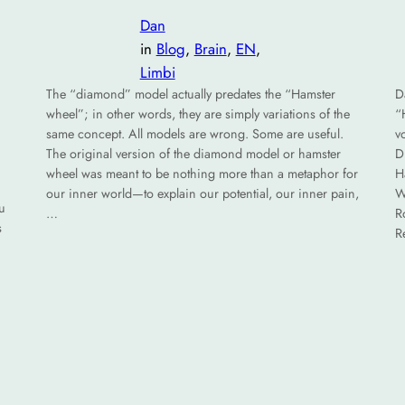
Dan
in
Blog
, 
Brain
, 
EN
, 
Limbi
The “diamond” model actually predates the “Hamster
D
wheel”; in other words, they are simply variations of the
“
same concept. All models are wrong. Some are useful.
v
The original version of the diamond model or hamster
D
wheel was meant to be nothing more than a metaphor for
H
our inner world—to explain our potential, our inner pain,
W
u
…
R
s
R