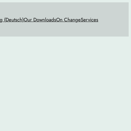
g (Deutsch)
Our Downloads
On Change
Services