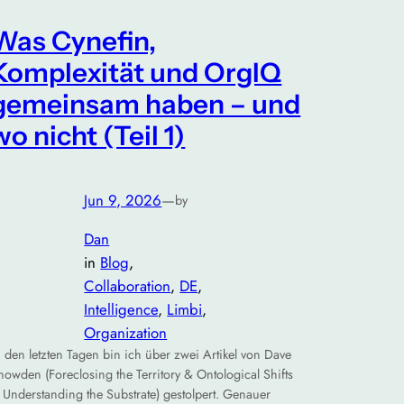
Was Cynefin,
Komplexität und OrgIQ
gemeinsam haben – und
wo nicht (Teil 1)
Jun 9, 2026
—
by
Dan
in
Blog
, 
Collaboration
, 
DE
, 
Intelligence
, 
Limbi
, 
Organization
n den letzten Tagen bin ich über zwei Artikel von Dave
nowden (Foreclosing the Territory & Ontological Shifts
 Understanding the Substrate) gestolpert. Genauer