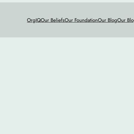
OrgIQ
Our Beliefs
Our Foundation
Our Blog
Our Blo