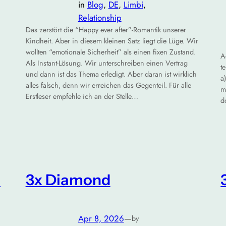
in
Blog
, 
DE
, 
Limbi
, 
Relationship
Das zerstört die “Happy ever after”-Romantik unserer
Kindheit. Aber in diesem kleinen Satz liegt die Lüge. Wir
wollten “emotionale Sicherheit” als einen fixen Zustand.
A
Als Instant-Lösung. Wir unterschreiben einen Vertrag
t
und dann ist das Thema erledigt. Aber daran ist wirklich
a
alles falsch, denn wir erreichen das Gegenteil. Für alle
m
Erstleser empfehle ich an der Stelle…
d
d
3x Diamond
Apr 8, 2026
—
by