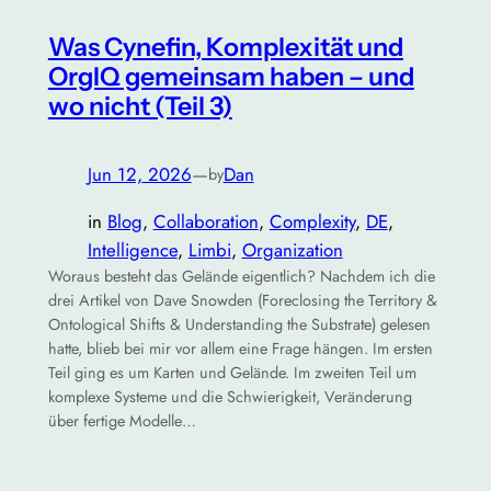
Was Cynefin, Komplexität und
OrgIQ gemeinsam haben – und
wo nicht (Teil 3)
Jun 12, 2026
—
Dan
by
in
Blog
, 
Collaboration
, 
Complexity
, 
DE
, 
Intelligence
, 
Limbi
, 
Organization
Woraus besteht das Gelände eigentlich? Nachdem ich die
drei Artikel von Dave Snowden (Foreclosing the Territory &
Ontological Shifts & Understanding the Substrate) gelesen
hatte, blieb bei mir vor allem eine Frage hängen. Im ersten
Teil ging es um Karten und Gelände. Im zweiten Teil um
komplexe Systeme und die Schwierigkeit, Veränderung
über fertige Modelle…