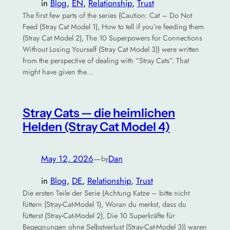
in
Blog
, 
EN
, 
Relationship
, 
Trust
The first few parts of the series (Caution: Cat – Do Not
Feed (Stray Cat Model 1), How to tell if you’re feeding them
(Stray Cat Model 2), The 10 Superpowers for Connections
Without Losing Yourself (Stray Cat Model 3)) were written
from the perspective of dealing with “Stray Cats”. That
might have given the…
Stray Cats — die heimlichen
Helden (Stray Cat Model 4)
May 12, 2026
—
Dan
by
in
Blog
, 
DE
, 
Relationship
, 
Trust
Die ersten Teile der Serie (Achtung Katze – bitte nicht
füttern (Stray-Cat-Model 1), Woran du merkst, dass du
fütterst (Stray-Cat-Model 2), Die 10 Superkräfte für
Begegnungen ohne Selbstverlust (Stray-Cat-Model 3)) waren