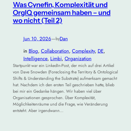
Was Cynefin, Komplexität und
OrgIQ gemeinsam haben – und
wo nicht (Teil 2)
Jun 10, 2026
—
Dan
by
in
Blog
, 
Collaboration
, 
Complexity
, 
DE
, 
Intelligence
, 
Limbi
, 
Organization
Startpunkt war ein LinkedIn-Post, der mich auf drei Artikel
von Dave Snowden (Foreclosing the Territory & Ontological
Shifts & Understanding the Substrate) aufmerksam gemacht
hat. Nachdem ich den ersten Teil geschrieben hatte, blieb
bei mir ein Gedanke hängen. Wir haben viel über
Organisationen gesprochen. Über Komplexität,
Möglichkeitenräume und die Frage, wie Veränderung
entsteht. Aber irgendwann…