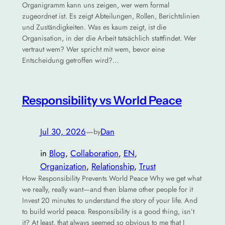
Organigramm kann uns zeigen, wer wem formal
zugeordnet ist. Es zeigt Abteilungen, Rollen, Berichtslinien
und Zuständigkeiten. Was es kaum zeigt, ist die
Organisation, in der die Arbeit tatsächlich stattfindet. Wer
vertraut wem? Wer spricht mit wem, bevor eine
Entscheidung getroffen wird?…
Responsibility vs World Peace
Jul 30, 2026
—
Dan
by
in
Blog
, 
Collaboration
, 
EN
, 
Organization
, 
Relationship
, 
Trust
How Responsibility Prevents World Peace Why we get what
we really, really want—and then blame other people for it
Invest 20 minutes to understand the story of your life. And
to build world peace. Responsibility is a good thing, isn’t
it? At least, that always seemed so obvious to me that I