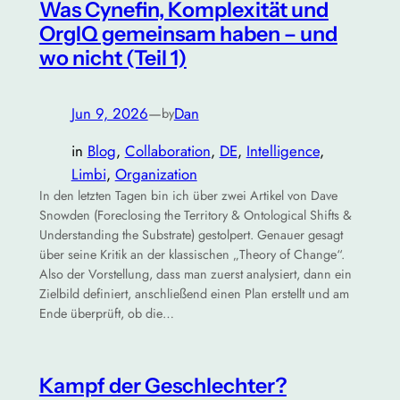
Was Cynefin, Komplexität und
OrgIQ gemeinsam haben – und
wo nicht (Teil 1)
Jun 9, 2026
—
Dan
by
in
Blog
, 
Collaboration
, 
DE
, 
Intelligence
, 
Limbi
, 
Organization
In den letzten Tagen bin ich über zwei Artikel von Dave
Snowden (Foreclosing the Territory & Ontological Shifts &
Understanding the Substrate) gestolpert. Genauer gesagt
über seine Kritik an der klassischen „Theory of Change“.
Also der Vorstellung, dass man zuerst analysiert, dann ein
Zielbild definiert, anschließend einen Plan erstellt und am
Ende überprüft, ob die…
Kampf der Geschlechter?