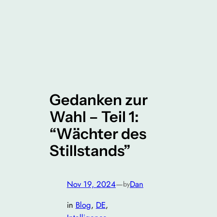
Gedanken zur
Wahl – Teil 1:
“Wächter des
Stillstands”
Nov 19, 2024
—
Dan
by
in
Blog
, 
DE
, 