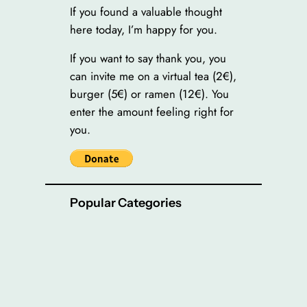
If you found a valuable thought
here today, I’m happy for you.
If you want to say thank you, you
can invite me on a virtual tea (2€),
burger (5€) or ramen (12€). You
enter the amount feeling right for
you.
Popular Categories
Blog
(103)
Brain
(32)
Collaboration
(36)
Complexity
(33)
DE
(49)
EN
(53)