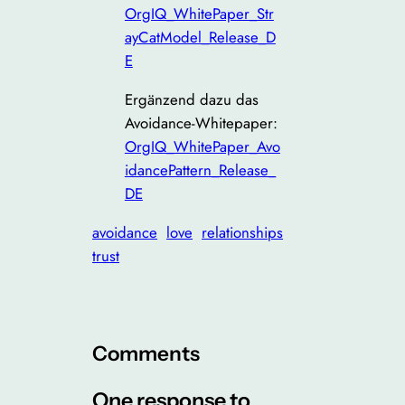
OrgIQ_WhitePaper_Str
ayCatModel_Release_D
E
Ergänzend dazu das
Avoidance-Whitepaper:
OrgIQ_WhitePaper_Avo
idancePattern_Release_
DE
avoidance
love
relationships
trust
Comments
One response to