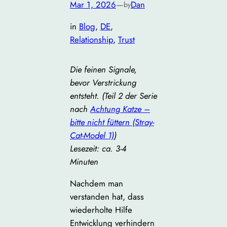
Mar 1, 2026
—
Dan
by
in
Blog
, 
DE
, 
Relationship
, 
Trust
Die feinen Signale,
bevor Verstrickung
entsteht.
(Teil 2 der Serie
nach
Achtung Katze –
bitte nicht füttern (Stray-
Cat-Model 1)
)
Lesezeit: ca. 3-4
Minuten
Nachdem man
verstanden hat, dass
wiederholte Hilfe
Entwicklung verhindern