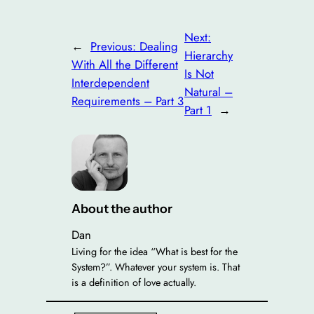
Next:
←
Previous:
Dealing
Hierarchy
With All the Different
Is Not
Interdependent
Natural –
Requirements – Part 3
Part 1
→
About the author
Dan
Living for the idea “What is best for the
System?”. Whatever your system is. That
is a definition of love actually.