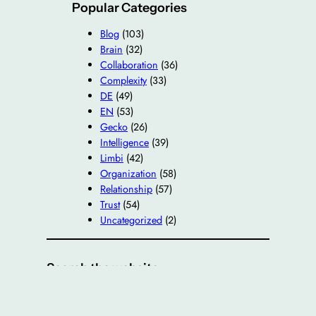
Popular Categories
Blog
(103)
Brain
(32)
Collaboration
(36)
Complexity
(33)
DE
(49)
EN
(53)
Gecko
(26)
Intelligence
(39)
Limbi
(42)
Organization
(58)
Relationship
(57)
Trust
(54)
Uncategorized
(2)
Search the website
S
Search
e