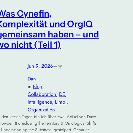
Was Cynefin,
Komplexität und OrgIQ
gemeinsam haben – und
wo nicht (Teil 1)
Jun 9, 2026
—
by
Dan
in
Blog
, 
Collaboration
, 
DE
, 
Intelligence
, 
Limbi
, 
Organization
n den letzten Tagen bin ich über zwei Artikel von Dave
nowden (Foreclosing the Territory & Ontological Shifts
 Understanding the Substrate) gestolpert. Genauer