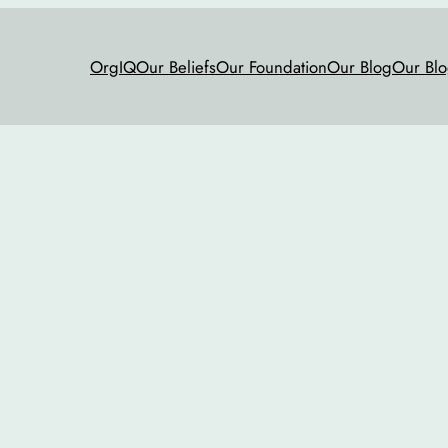
OrgIQ
Our Beliefs
Our Foundation
Our Blog
Our Blo