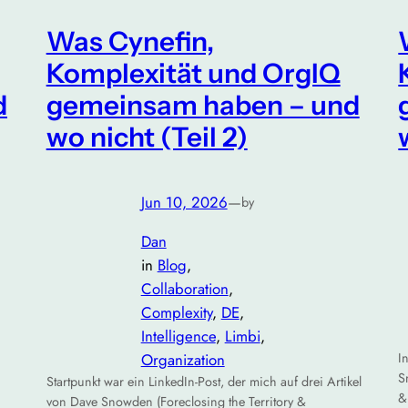
Was Cynefin,
Komplexität und OrgIQ
d
gemeinsam haben – und
wo nicht (Teil 2)
Jun 10, 2026
—
by
Dan
in
Blog
, 
Collaboration
, 
Complexity
, 
DE
, 
Intelligence
, 
Limbi
, 
Organization
I
S
Startpunkt war ein LinkedIn-Post, der mich auf drei Artikel
&
von Dave Snowden (Foreclosing the Territory &