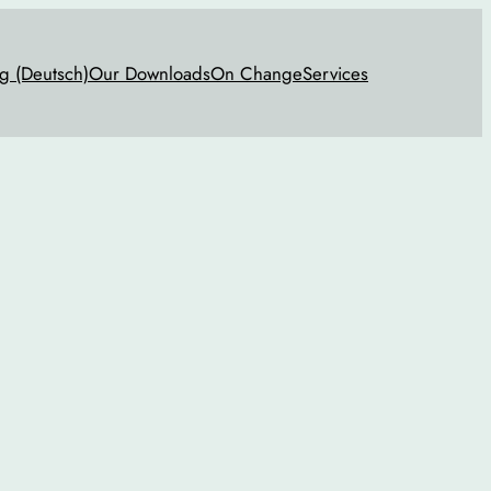
g (Deutsch)
Our Downloads
On Change
Services