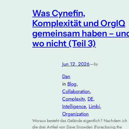
Was Cynefin,
Komplexität und OrgIQ
gemeinsam haben – un
wo nicht (Teil 3)
Jun 12, 2026
—
by
Dan
in
Blog
, 
Collaboration
, 
Complexity
, 
DE
, 
Intelligence
, 
Limbi
, 
Organization
Woraus besteht das Gelände eigentlich? Nachdem ich
die drei Artikel von Dave Snowden (Foreclosing the